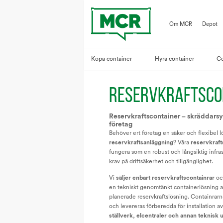
Om MCR
Depot
Köpa container
Hyra container
Co
RESERVKRAFTSCO
Reservkraftscontainer – skräddarsy
företag
Behöver ert företag en säker och flexibel lö
reservkraftsanläggning
? Våra
reservkraft
fungera som en robust och långsiktig infra
krav på driftsäkerhet och tillgänglighet.
Vi
säljer enbart reservkraftscontainrar
och
en tekniskt genomtänkt containerlösning an
planerade reservkraftslösning. Containrarn
och levereras förberedda för installation 
ställverk, elcentraler och annan teknisk 