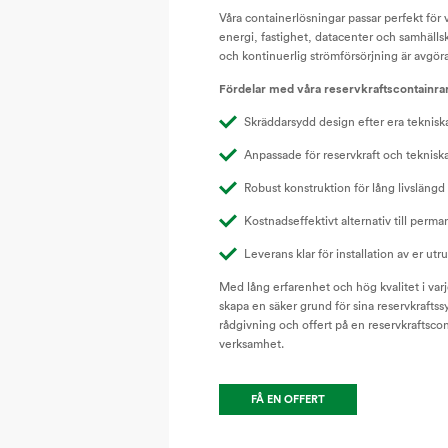
Våra containerlösningar passar perfekt för
energi, fastighet, datacenter och samhälls
och kontinuerlig strömförsörjning är avgör
Fördelar med våra reservkraftscontainra
Skräddarsydd design efter era teknisk
Anpassade för reservkraft och tekniska
Robust konstruktion för lång livslängd
Kostnadseffektivt alternativ till per
Leverans klar för installation av er utr
Med lång erfarenhet och hög kvalitet i varje
skapa en säker grund för sina reservkrafts
rådgivning och offert på en reservkraftscon
verksamhet.
FÅ EN OFFERT