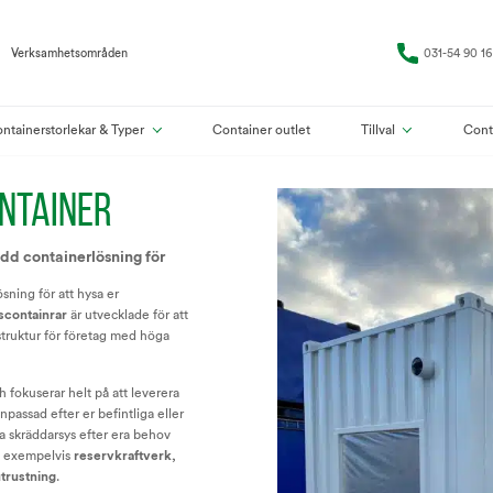
Verksamhetsområden
031-54 90 16
ntainerstorlekar & Typer
Container outlet
Tillval
Cont
NTAINER
dd containerlösning för
sning för att hysa er
scontainrar
är utvecklade för att
struktur för företag med höga
 fokuserar helt på att leverera
passad efter er befintliga eller
a skräddarsys efter era behov
av exempelvis
reservkraftverk,
utrustning
.