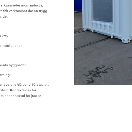
 verksamheter inom industri,
kritisk verksamhet där en trygg
ande.
r:
a krav
 installationer
manenta byggnader
ustning
 leverans hjälper vi företag att
system.
Kontakta oss
för
tainer anpassad för just er