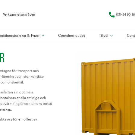
Verksamhetsområden
031-54 90 16
ntainerstorlekar & Typer
Container outlet
Tillval
Cont
R
amtagna för transport och
erfarenhet och stor kunskap
v och önskemål.
asfalten sin optimala
containers är alla smidiga och
uppvärmning är containern också
genskap.
kta oss för en offert av