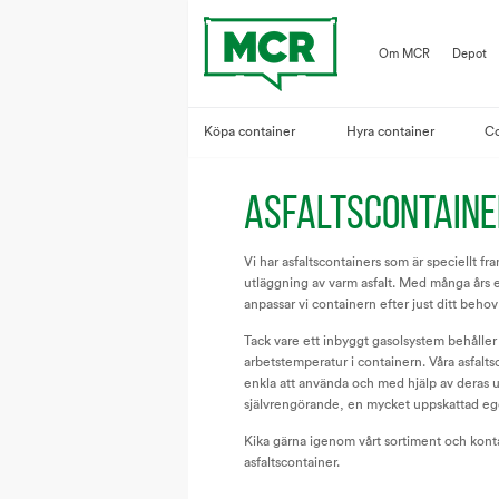
Om MCR
Depot
Köpa container
Hyra container
Co
ASFALTSCONTAINE
Vi har asfaltscontainers som är speciellt fr
utläggning av varm asfalt. Med många års 
anpassar vi containern efter just ditt beho
Tack vare ett inbyggt gasolsystem behåller 
arbetstemperatur i containern. Våra asfalts
enkla att använda och med hjälp av deras 
självrengörande, en mycket uppskattad e
Kika gärna igenom vårt sortiment och konta
asfaltscontainer.