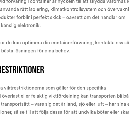
vid förvaring i container är nyckeln till att skydda varornas k
använda rätt isolering, klimatkontrollsystem och övervakn
odukter förblir i perfekt skick – oavsett om det handlar om
 känslig elektronik.
ur du kan optimera din containerförvaring, kontakta oss s
en bästa lösningen för dina behov.
restriktioner
a viktrestriktionerna som gäller för den specifika
överlast eller felaktig viktfördelning kan transporten bli b
e transportsätt – vare sig det är land, sjö eller luft – har sina
oner, så se till att följa dessa för att undvika böter eller sk