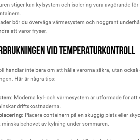
uren stiger kan kylsystem och isolering vara avgörande för 
ontainern.
nader bör du överväga värmesystem och noggrant underhål
ndra att varor fryser.
rbrukningen vid temperaturkontroll
ll handlar inte bara om att hålla varorna säkra, utan också
ngen. Här är några tips:
ystem
: Moderna kyl- och värmesystem är utformade för att 
 minskar driftskostnaderna.
placering
: Placera containern på en skuggig plats eller sk
 att minska behovet av kylning under sommaren.