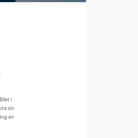
t
llet i
ora sin
ring av