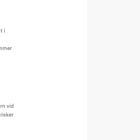
t i
ommer
rn vid
risker