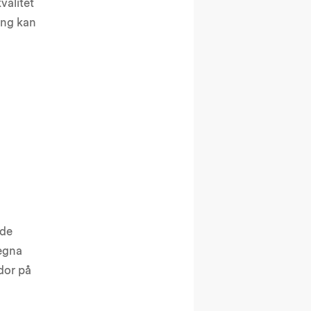
valitet
ing kan
å
åde
 egna
ador på