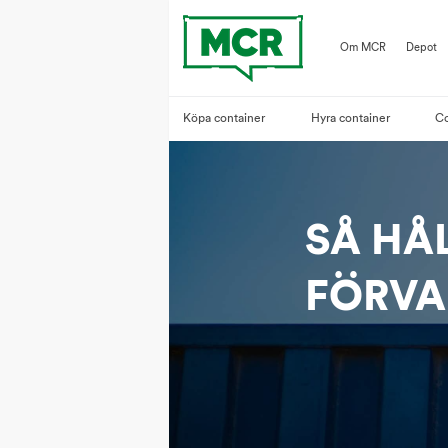
Om MCR
Depot
Köpa container
Hyra container
Co
SÅ HÅ
FÖRVA