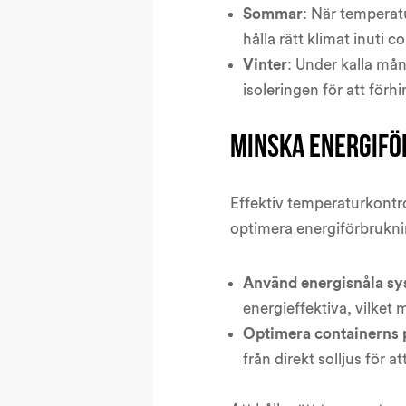
Sommar
: När temperat
hålla rätt klimat inuti c
Vinter
: Under kalla må
isoleringen för att förhi
Minska energifö
Effektiv temperaturkontro
optimera energiförbrukni
Använd energisnåla s
energieffektiva, vilket
Optimera containerns 
från direkt solljus för