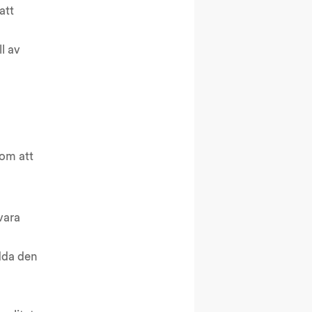
att
l av
 om att
vara
ydda den