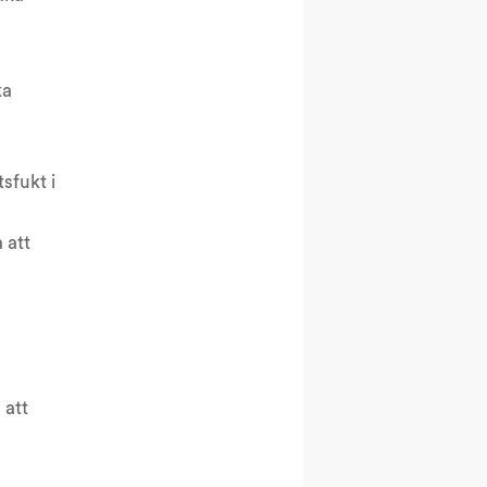
ka
sfukt i
a att
 att