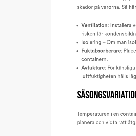
skador på varorna. Så hä
Ventilation
: Installera
risken för kondensbildn
Isolering – Om man isol
Fuktabsorberare
: Plac
containern.
Avfuktare
: För känsliga
luftfuktigheten hålls låg
Säsongsvariatio
Temperaturen i en contai
planera och vidta rätt åtg