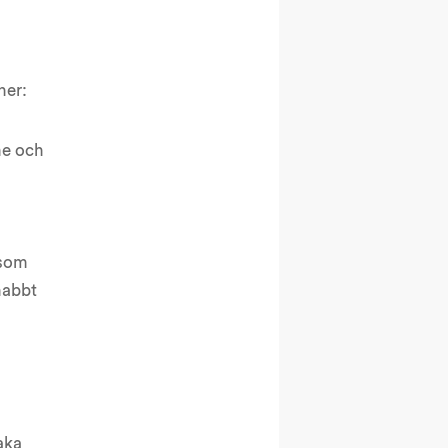
ner:
me och
 som
nabbt
aka