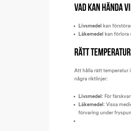
Vad kan hända v
Livsmedel
kan förstöras
Läkemedel
kan förlora s
Rätt temperatur
Att hålla rätt temperatur
några riktlinjer:
Livsmedel
: För färskva
Läkemedel
: Vissa med
förvaring under fryspu