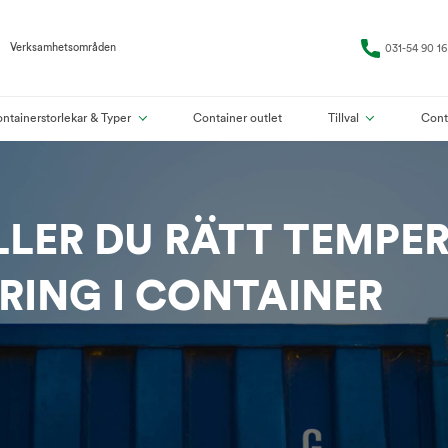
Verksamhetsområden
031-54 90 16
ntainerstorlekar & Typer
Container outlet
Tillval
Cont
LLER DU RÄTT TEMPER
RING I CONTAINER