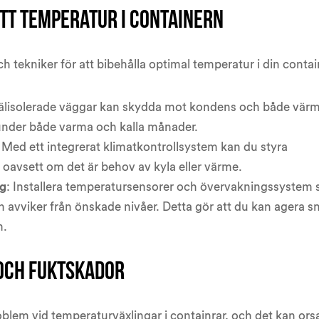
tt temperatur i containern
h tekniker för att bibehålla optimal temperatur i din contai
Välisolerade väggar kan skydda mot kondens och både vär
 under både varma och kalla månader.
: Med ett integrerat klimatkontrollsystem kan du styra
oavsett om det är behov av kyla eller värme.
ng
: Installera temperatursensorer och övervakningssystem
 avviker från önskade nivåer. Detta gör att du kan agera s
m.
och fuktskador
oblem vid temperaturväxlingar i containrar, och det kan ors