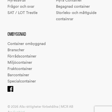
Hyresavtal
Hyra Container
Frågor och svar
Begagnad container
SAT / LOT Trestle
Storleks- och måttguide
containrar
OMBYGGNAD
Container ombyggnad
Branscher
Förrådscontainer
Miljöcontainer
Fraktcontainer
Barcontainer
Specialcontainer
© 2026 Alla rättigheter förbehållna | MCR AB