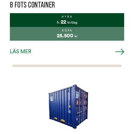
8 FOTS CONTAINER
HYRA
22
fr.
kr/dag
KÖPA
25.500
kr
LÄS MER