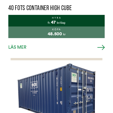
40 FOTS CONTAINER HIGH CUBE
HYRA
47
fr.
kr/dag
KÖPA
48.500
kr
LÄS MER