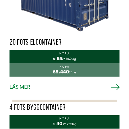
20 FOTS ELCONTAINER
HYRA
55:-
fr.
kr/dag
KÖPA
68.440:-
kr
LÄS MER
4 FOTS BYGGCONTAINER
HYRA
40:-
fr.
kr/dag