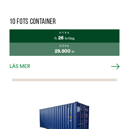
10 FOTS CONTAINER
HYRA
26
fr.
kr/dag
KÖPA
29.500
kr
LÄS MER