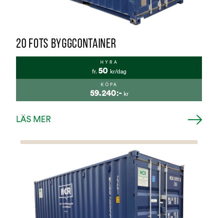
20 FOTS BYGGCONTAINER
HYRA
50
fr.
kr/dag
KÖPA
59.240:-
kr
LÄS MER