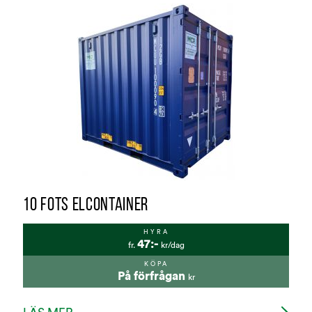
10 FOTS ELCONTAINER
HYRA
47:-
fr.
kr/dag
KÖPA
På förfrågan
kr