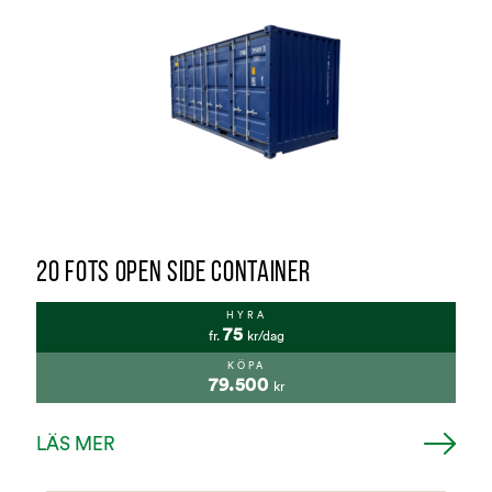
20 FOTS OPEN SIDE CONTAINER
HYRA
75
fr.
kr/dag
KÖPA
79.500
kr
LÄS MER