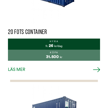
20 FOTS CONTAINER
HYRA
26
fr.
kr/dag
KÖPA
31.500
kr
LÄS MER