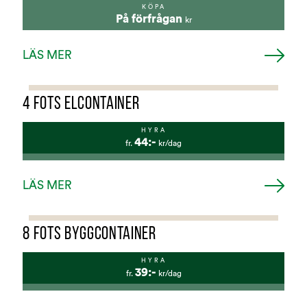
KÖPA
På förfrågan
kr
LÄS MER
4 FOTS ELCONTAINER
HYRA
44:-
fr.
kr/dag
LÄS MER
8 FOTS BYGGCONTAINER
HYRA
39:-
fr.
kr/dag