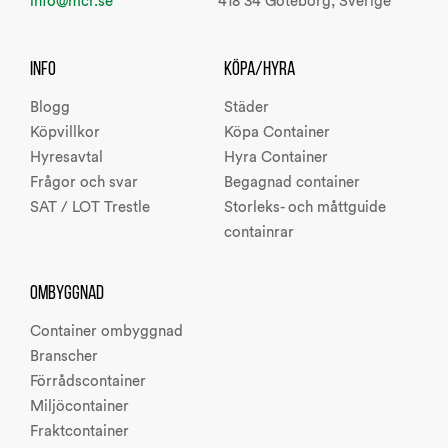
info@mcr.se
418 34 Göteborg, Sverige
INFO
KÖPA/HYRA
Blogg
Städer
Köpvillkor
Köpa Container
Hyresavtal
Hyra Container
Frågor och svar
Begagnad container
SAT / LOT Trestle
Storleks- och måttguide
containrar
OMBYGGNAD
Container ombyggnad
Branscher
Förrådscontainer
Miljöcontainer
Fraktcontainer